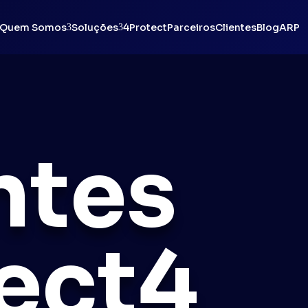
Quem Somos
Soluções
4Protect
Parceiros
Clientes
Blog
ARP
3
3
ntes
ect4