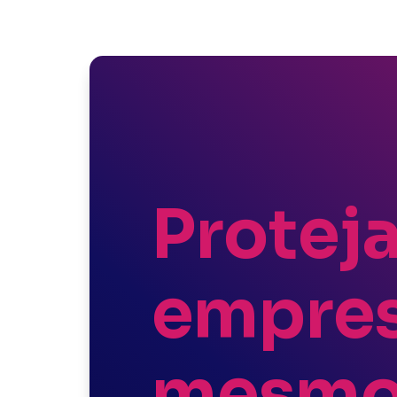
Proteja
empres
mesmo