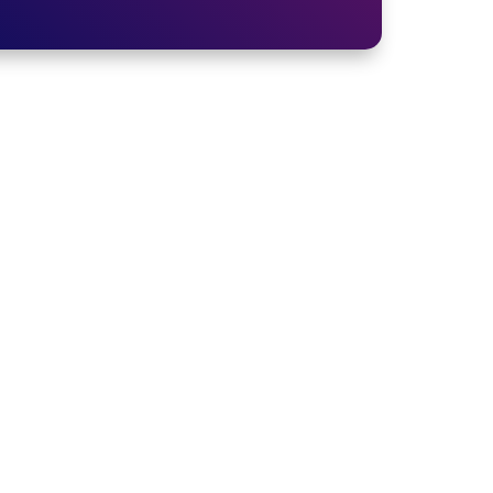
tinuidade das operações das empresas no cenário
demandas específicas de cada cliente. Encaramos a
cia no futuro digital
/ SIGA NAS REDES SOCIAIS /