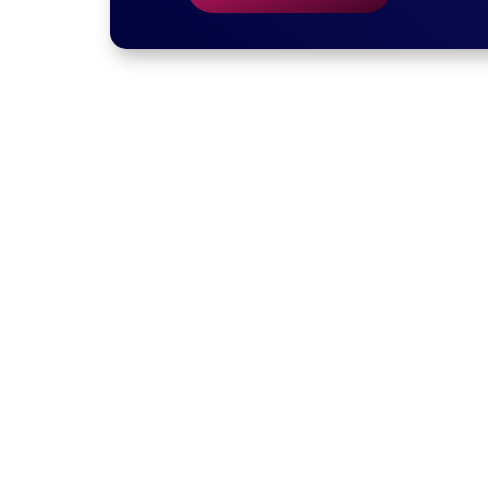
A Protect4 é referência em soluções de proteçã
digital. Nossa abordagem une expertise técnica, 
proteção de dados não apenas como uma obrigação,
/ ONDE ESTAMOS /