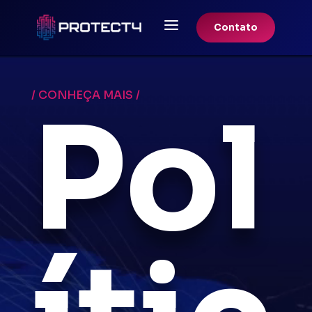
a
Contato
Tocador
de
vídeo
/ CONHEÇA MAIS /
Pol