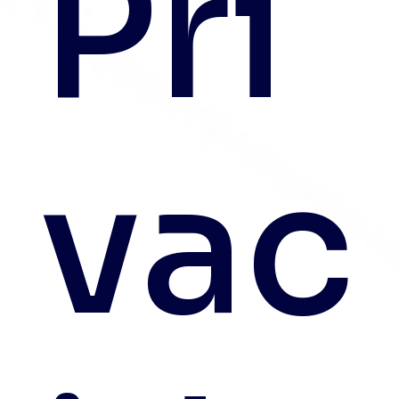
Pri
vac