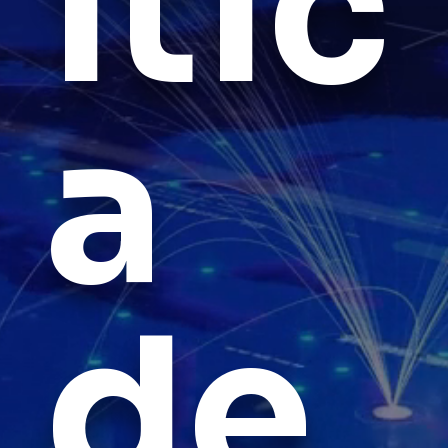
ític
a
de