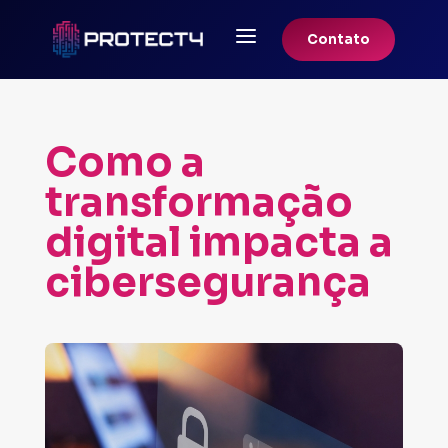
a
Contato
Como a
transformação
digital impacta a
cibersegurança