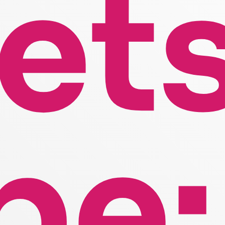
et
pe: