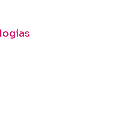
logias
utilizando Netsko
y Broker (CASB)
Secure Acce
ntrole sobre o uso de
Oferece uma arqu
em, permitindo mitigar
e segurança em 
T e garantir
nuvem, asseguran
todos os usuários
da de Dados (DLP)
Proteção co
s para proteger
Através dos Nets