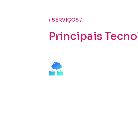
/ SERVIÇOS /
Principais Tecno
Cloud Access Securit
Proporciona visibilidade e co
serviços e aplicativos em nuv
riscos associados ao Shadow I
conformidade.
Prevenção contra Per
Implementa políticas robusta