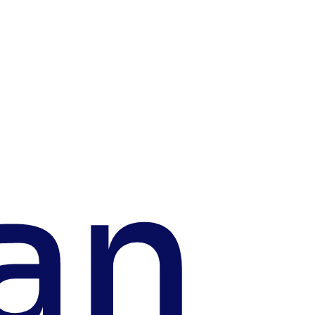
ndo vazamentos e
neutraliza amea
 dados corporativos.
segurança proati
an