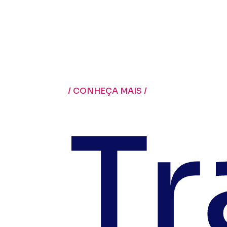
informações sensíveis, evita
garantindo a integridade dos
/ CONHEÇA MAIS /
Tr