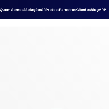
Quem Somos
Soluções
4Protect
Parceiros
Clientes
Blog
ARP
3
3