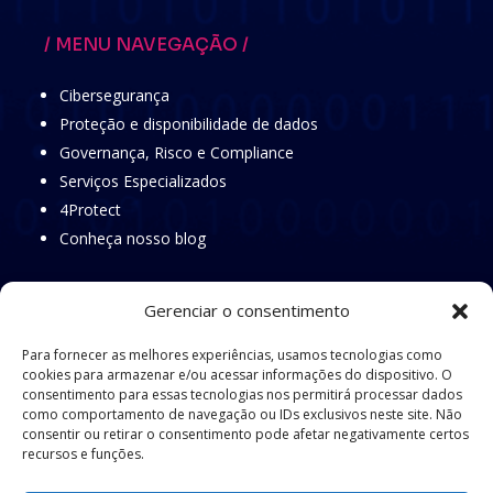
/ MENU NAVEGAÇÃO /
Cibersegurança
Proteção e disponibilidade de dados
Governança, Risco e Compliance
Serviços Especializados
4Protect
Conheça nosso blog
/ SIGA NAS REDES SOCIAIS /
Gerenciar o consentimento
Para fornecer as melhores experiências, usamos tecnologias como
Siga nossas redes para conteúdos exclusivos, dicas de
cookies para armazenar e/ou acessar informações do dispositivo. O
segurança e novidades que transformam seu negócio.
consentimento para essas tecnologias nos permitirá processar dados
Mantenha-se atualizado e protegido!
como comportamento de navegação ou IDs exclusivos neste site. Não
consentir ou retirar o consentimento pode afetar negativamente certos
recursos e funções.